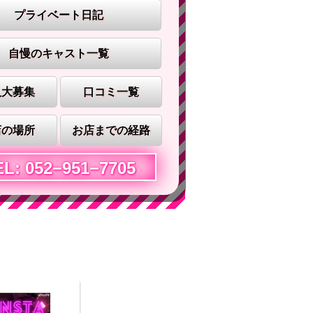
プライベート日記
自慢のキャスト一覧
人大募集
口コミ一覧
店の場所
お店までの経路
EL: 052−951−7705