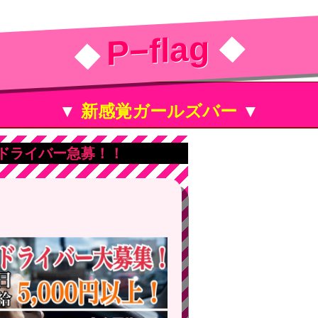
P−flag
◆
◆
▼
新感覚ガールズバー
▼
ドライバー急募！！