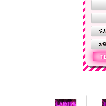
求
お
T