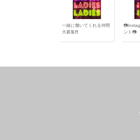
一緒に働いてくれる仲間
📷Ins
大募集❗️❗️
ント📷